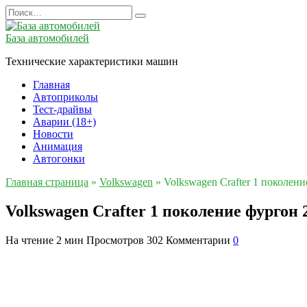
Перейти
Search
к
for:
содержанию
База автомобилей
Технические характеристики машин
Главная
Автоприколы
Тест-драйвы
Аварии (18+)
Новости
Анимация
Автогонки
Главная страница
»
Volkswagen
»
Volkswagen Crafter 1 поколе
Volkswagen Crafter 1 поколение фургон
На чтение
2 мин
Просмотров
302
Комментарии
0