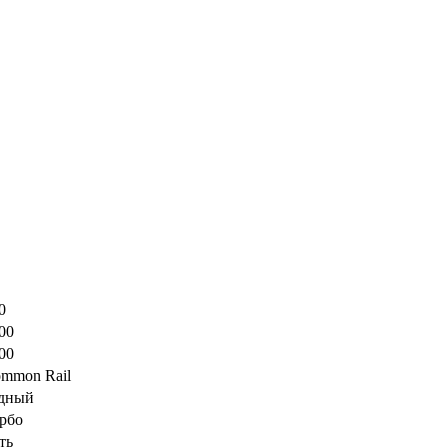
0
00
00
mmon Rail
дный
рбо
ть