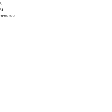
6
61
зельный