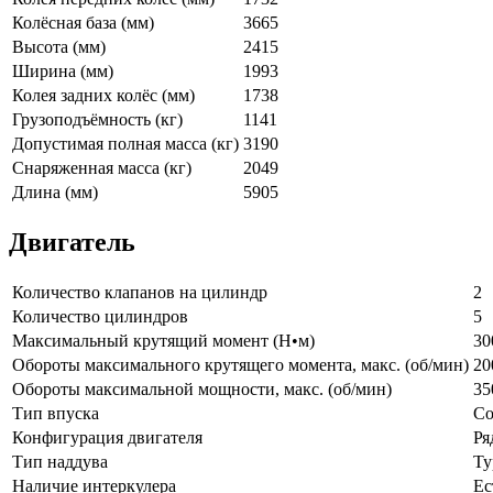
Колёсная база (мм)
3665
Высота (мм)
2415
Ширина (мм)
1993
Колея задних колёс (мм)
1738
Грузоподъёмность (кг)
1141
Допустимая полная масса (кг)
3190
Снаряженная масса (кг)
2049
Длина (мм)
5905
Двигатель
Количество клапанов на цилиндр
2
Количество цилиндров
5
Максимальный крутящий момент (Н•м)
30
Обороты максимального крутящего момента, макс. (об/мин)
20
Обороты максимальной мощности, макс. (об/мин)
35
Тип впуска
Co
Конфигурация двигателя
Ря
Тип наддува
Ту
Наличие интеркулера
Ес