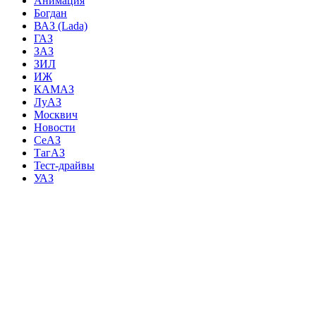
Анимация
Богдан
ВАЗ (Lada)
ГАЗ
ЗАЗ
ЗИЛ
ИЖ
КАМАЗ
ЛуАЗ
Москвич
Новости
СеАЗ
ТагАЗ
Тест-драйвы
УАЗ