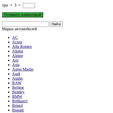
три
+
3
=
Марки автомобилей
AC
Acura
Alfa Romeo
Alpina
Alpine
Aro
Asia
Aston Martin
Audi
Austin
BAW
Beijing
Bentley
BMW
Brilliance
Bristol
Bugatti