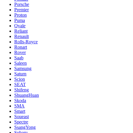
Porsche
Premier
Proton
Puma
Qvale
Reliant
Renault
Rolls-Royce
Ronart
Rover
Saab
Saleen
Samsung
Saturn
Scion
SEAT
Shifeng
ShuangHuan
Skoda
SMA
Smart
Soueast
Spectre
SsangYong
Subaru