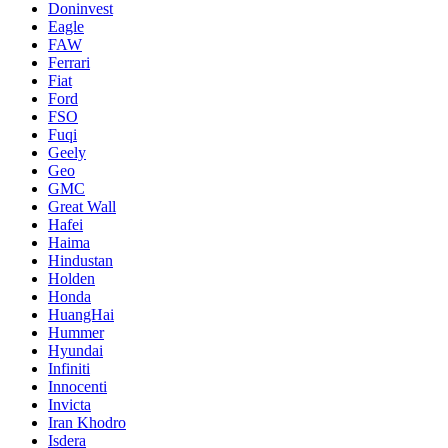
Doninvest
Eagle
FAW
Ferrari
Fiat
Ford
FSO
Fuqi
Geely
Geo
GMC
Great Wall
Hafei
Haima
Hindustan
Holden
Honda
HuangHai
Hummer
Hyundai
Infiniti
Innocenti
Invicta
Iran Khodro
Isdera