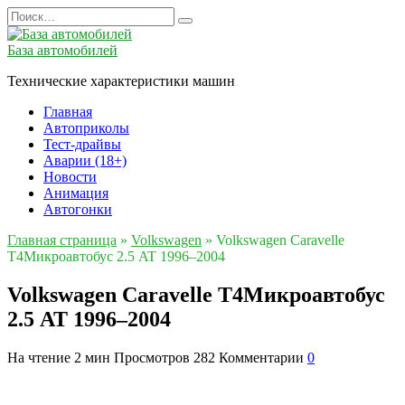
Перейти
Search
к
for:
содержанию
База автомобилей
Технические характеристики машин
Главная
Автоприколы
Тест-драйвы
Аварии (18+)
Новости
Анимация
Автогонки
Главная страница
»
Volkswagen
»
Volkswagen Caravelle
T4Микроавтобус 2.5 AT 1996–2004
Volkswagen Caravelle T4Микроавтобус
2.5 AT 1996–2004
На чтение
2 мин
Просмотров
282
Комментарии
0