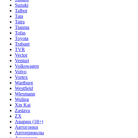
Suzuki
Talbot
Tata
Tatra
Tianma
Tofas
Toyota
Trabant
TVR
Vector
Venturi
Volkswagen
Volvo
Vortex
Wartburg
Westfield
Wiesmann
Wuling
Xin Kai
Zastava
ZX
Аварии (18+)
Автогонки
Автоприколы