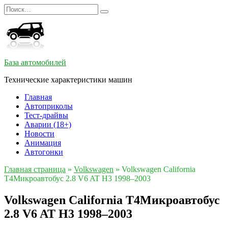
Перейти
Search
к
for:
содержанию
База автомобилей
Технические характеристики машин
Главная
Автоприколы
Тест-драйвы
Аварии (18+)
Новости
Анимация
Автогонки
Главная страница
»
Volkswagen
»
Volkswagen California
T4Микроавтобус 2.8 V6 AT H3 1998–2003
Volkswagen California T4Микроавтобус
2.8 V6 AT H3 1998–2003