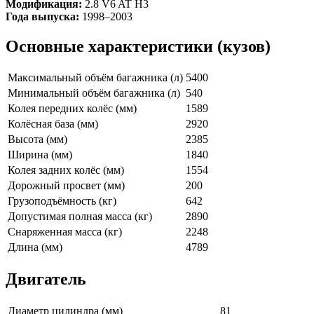
Модификация:
2.8 V6 AT H3
Года выпуска:
1998–2003
Основные характеристики (кузов)
Максимальный объём багажника (л)
5400
Минимальный объём багажника (л)
540
Колея передних колёс (мм)
1589
Колёсная база (мм)
2920
Высота (мм)
2385
Ширина (мм)
1840
Колея задних колёс (мм)
1554
Дорожный просвет (мм)
200
Грузоподъёмность (кг)
642
Допустимая полная масса (кг)
2890
Снаряженная масса (кг)
2248
Длина (мм)
4789
Двигатель
Диаметр цилиндра (мм)
81