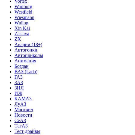
Vortex
Wartburg
Westfield
Wiesmann
Wuling
Xin Kai
Zastava
ZX
Аварии (18+)
Автогонки
Автоприколы
Анимация
Богдан
ВАЗ (Lada)
ГАЗ
ЗАЗ
ЗИЛ
ИЖ
КАМАЗ
ЛуАЗ
Москвич
Новости
СеАЗ
ТагАЗ
Тест-драйвы