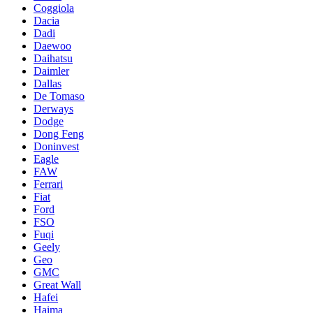
Coggiola
Dacia
Dadi
Daewoo
Daihatsu
Daimler
Dallas
De Tomaso
Derways
Dodge
Dong Feng
Doninvest
Eagle
FAW
Ferrari
Fiat
Ford
FSO
Fuqi
Geely
Geo
GMC
Great Wall
Hafei
Haima