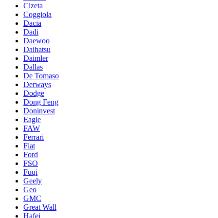
Cizeta
Coggiola
Dacia
Dadi
Daewoo
Daihatsu
Daimler
Dallas
De Tomaso
Derways
Dodge
Dong Feng
Doninvest
Eagle
FAW
Ferrari
Fiat
Ford
FSO
Fuqi
Geely
Geo
GMC
Great Wall
Hafei