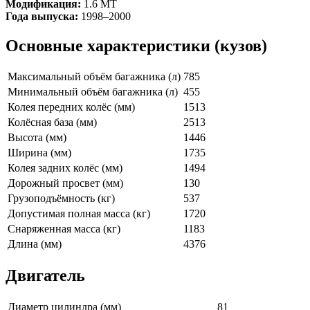
Модификация:
1.6 MT
Года выпуска:
1998–2000
Основные характеристики (кузов)
Максимальный объём багажника (л)
785
Минимальный объём багажника (л)
455
Колея передних колёс (мм)
1513
Колёсная база (мм)
2513
Высота (мм)
1446
Ширина (мм)
1735
Колея задних колёс (мм)
1494
Дорожный просвет (мм)
130
Грузоподъёмность (кг)
537
Допустимая полная масса (кг)
1720
Снаряженная масса (кг)
1183
Длина (мм)
4376
Двигатель
Диаметр цилиндра (мм)
81