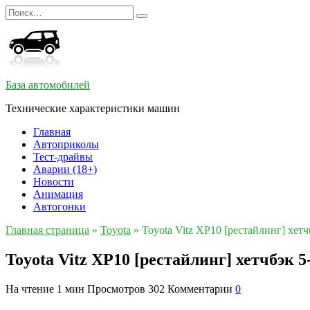
Перейти
Search
к
for:
содержанию
База автомобилей
Технические характеристики машин
Главная
Автоприколы
Тест-драйвы
Аварии (18+)
Новости
Анимация
Автогонки
Главная страница
»
Toyota
»
Toyota Vitz XP10 [рестайлинг] хетч
Toyota Vitz XP10 [рестайлинг] хетчбэк 5
На чтение
1 мин
Просмотров
302
Комментарии
0