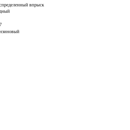
спределенный впрыск
дный
7
нзиновый