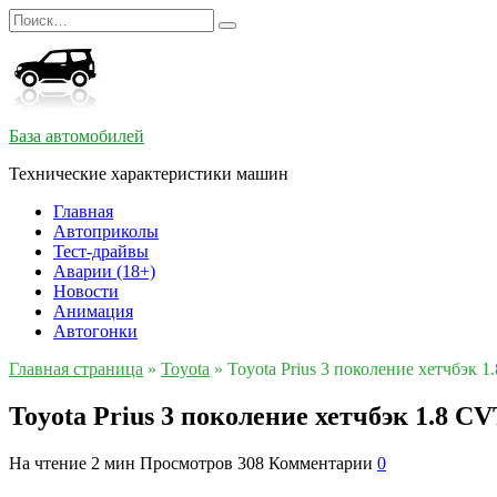
Перейти
Search
к
for:
содержанию
База автомобилей
Технические характеристики машин
Главная
Автоприколы
Тест-драйвы
Аварии (18+)
Новости
Анимация
Автогонки
Главная страница
»
Toyota
»
Toyota Prius 3 поколение хетчбэк 
Toyota Prius 3 поколение хетчбэк 1.8 C
На чтение
2 мин
Просмотров
308
Комментарии
0