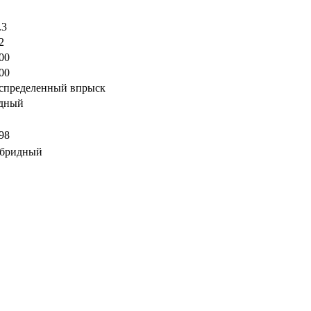
.3
2
00
00
спределенный впрыск
дный
98
бридный