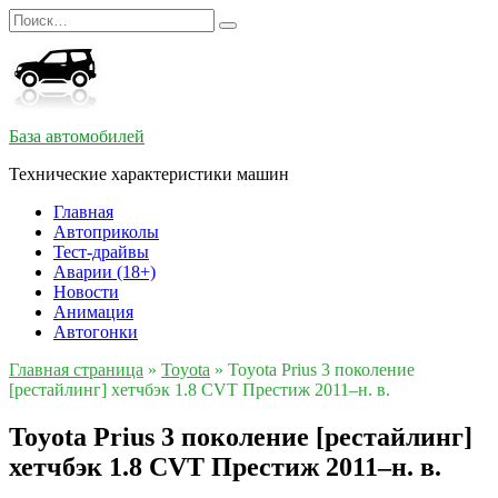
Перейти
Search
к
for:
содержанию
База автомобилей
Технические характеристики машин
Главная
Автоприколы
Тест-драйвы
Аварии (18+)
Новости
Анимация
Автогонки
Главная страница
»
Toyota
»
Toyota Prius 3 поколение
[рестайлинг] хетчбэк 1.8 CVT Престиж 2011–н. в.
Toyota Prius 3 поколение [рестайлинг]
хетчбэк 1.8 CVT Престиж 2011–н. в.