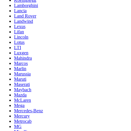
Koenigsegg
Lamborghini
Lancia
Land Rover
Landwind
Lexus
Lifan
Lincoln
Lotus
LTI
Luxgen
Mahindra
Marcos
Marlin
Marussia
Maruti
Maserati
Maybach
Mazda
McLaren
Mega
Mercedes-Benz
Mercury
Metrocab
MG