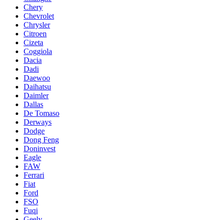
Chery
Chevrolet
Chrysler
Citroen
Cizeta
Coggiola
Dacia
Dadi
Daewoo
Daihatsu
Daimler
Dallas
De Tomaso
Derways
Dodge
Dong Feng
Doninvest
Eagle
FAW
Ferrari
Fiat
Ford
FSO
Fuqi
Geely