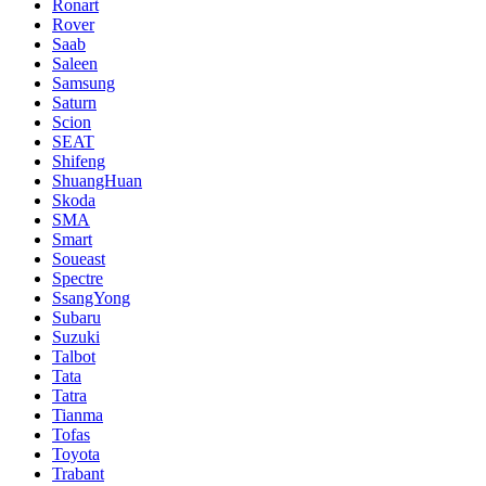
Ronart
Rover
Saab
Saleen
Samsung
Saturn
Scion
SEAT
Shifeng
ShuangHuan
Skoda
SMA
Smart
Soueast
Spectre
SsangYong
Subaru
Suzuki
Talbot
Tata
Tatra
Tianma
Tofas
Toyota
Trabant