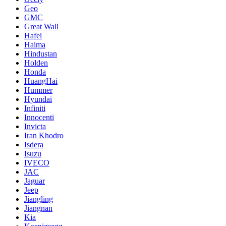
Geo
GMC
Great Wall
Hafei
Haima
Hindustan
Holden
Honda
HuangHai
Hummer
Hyundai
Infiniti
Innocenti
Invicta
Iran Khodro
Isdera
Isuzu
IVECO
JAC
Jaguar
Jeep
Jiangling
Jiangnan
Kia