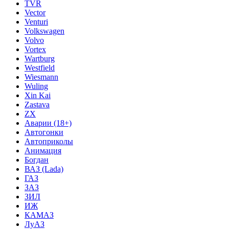
TVR
Vector
Venturi
Volkswagen
Volvo
Vortex
Wartburg
Westfield
Wiesmann
Wuling
Xin Kai
Zastava
ZX
Аварии (18+)
Автогонки
Автоприколы
Анимация
Богдан
ВАЗ (Lada)
ГАЗ
ЗАЗ
ЗИЛ
ИЖ
КАМАЗ
ЛуАЗ