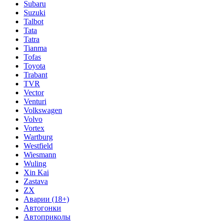
Subaru
Suzuki
Talbot
Tata
Tatra
Tianma
Tofas
Toyota
Trabant
TVR
Vector
Venturi
Volkswagen
Volvo
Vortex
Wartburg
Westfield
Wiesmann
Wuling
Xin Kai
Zastava
ZX
Аварии (18+)
Автогонки
Автоприколы