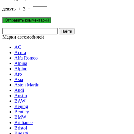
девять
+
3
=
Марки автомобилей
AC
Acura
Alfa Romeo
Alpina
Alpine
Aro
Asia
Aston Martin
Audi
Austin
BAW
Beijing
Bentley
BMW
Brilliance
Bristol
Bugatti