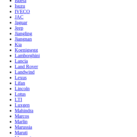
Isdera
Isuzu
IVECO
JAC
Jaguar
Jeep
Jiangling
Jiangnan
Kia
Koenigsegg
Lamborghini
Lancia
Land Rover
Landwind
Lexus
Lifan
Lincoln
Lotus
LTI
Luxgen
Mahindra
Marcos
Marlin
Marussia
Maruti