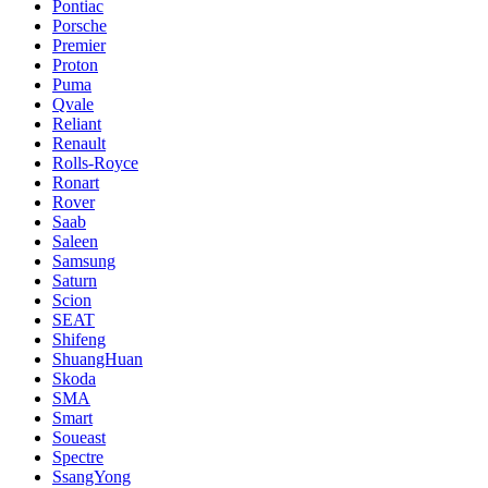
Pontiac
Porsche
Premier
Proton
Puma
Qvale
Reliant
Renault
Rolls-Royce
Ronart
Rover
Saab
Saleen
Samsung
Saturn
Scion
SEAT
Shifeng
ShuangHuan
Skoda
SMA
Smart
Soueast
Spectre
SsangYong