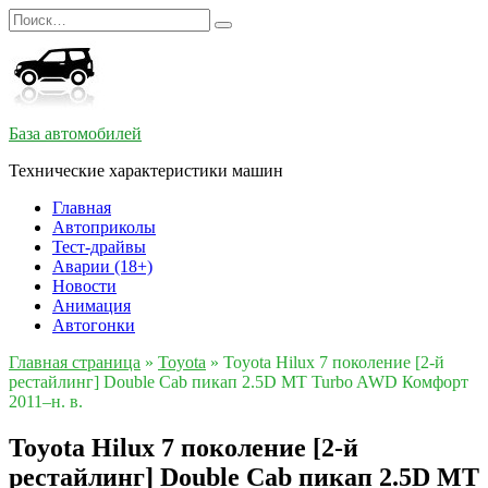
Перейти
Search
к
for:
содержанию
База автомобилей
Технические характеристики машин
Главная
Автоприколы
Тест-драйвы
Аварии (18+)
Новости
Анимация
Автогонки
Главная страница
»
Toyota
»
Toyota Hilux 7 поколение [2-й
рестайлинг] Double Cab пикап 2.5D MT Turbo AWD Комфорт
2011–н. в.
Toyota Hilux 7 поколение [2-й
рестайлинг] Double Cab пикап 2.5D MT