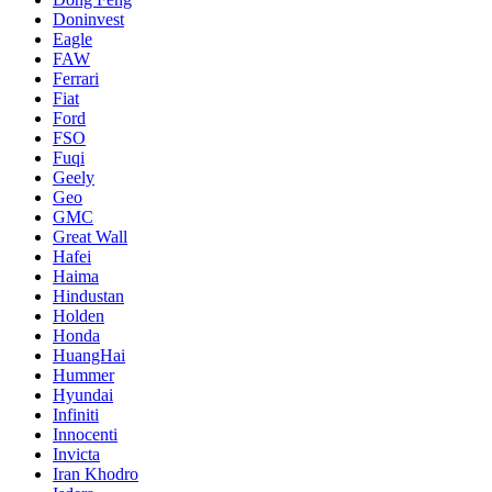
Doninvest
Eagle
FAW
Ferrari
Fiat
Ford
FSO
Fuqi
Geely
Geo
GMC
Great Wall
Hafei
Haima
Hindustan
Holden
Honda
HuangHai
Hummer
Hyundai
Infiniti
Innocenti
Invicta
Iran Khodro