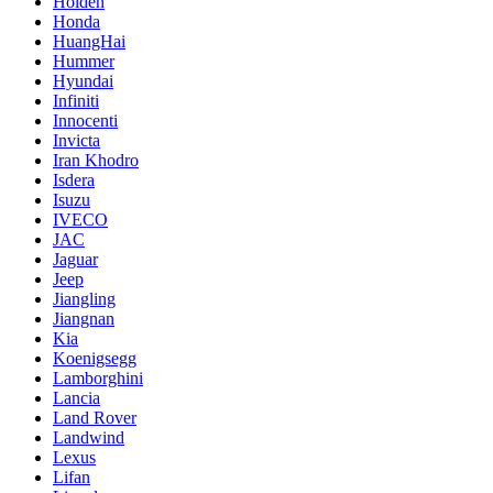
Holden
Honda
HuangHai
Hummer
Hyundai
Infiniti
Innocenti
Invicta
Iran Khodro
Isdera
Isuzu
IVECO
JAC
Jaguar
Jeep
Jiangling
Jiangnan
Kia
Koenigsegg
Lamborghini
Lancia
Land Rover
Landwind
Lexus
Lifan