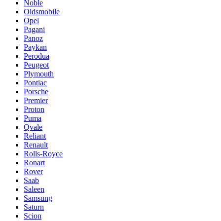
Noble
Oldsmobile
Opel
Pagani
Panoz
Paykan
Perodua
Peugeot
Plymouth
Pontiac
Porsche
Premier
Proton
Puma
Qvale
Reliant
Renault
Rolls-Royce
Ronart
Rover
Saab
Saleen
Samsung
Saturn
Scion