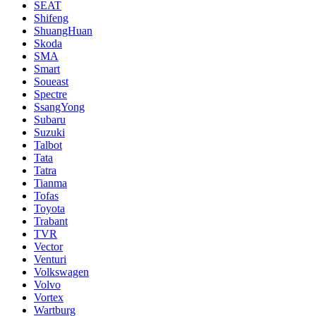
SEAT
Shifeng
ShuangHuan
Skoda
SMA
Smart
Soueast
Spectre
SsangYong
Subaru
Suzuki
Talbot
Tata
Tatra
Tianma
Tofas
Toyota
Trabant
TVR
Vector
Venturi
Volkswagen
Volvo
Vortex
Wartburg