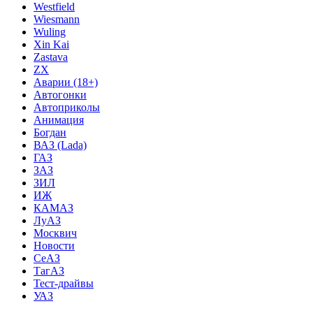
Westfield
Wiesmann
Wuling
Xin Kai
Zastava
ZX
Аварии (18+)
Автогонки
Автоприколы
Анимация
Богдан
ВАЗ (Lada)
ГАЗ
ЗАЗ
ЗИЛ
ИЖ
КАМАЗ
ЛуАЗ
Москвич
Новости
СеАЗ
ТагАЗ
Тест-драйвы
УАЗ