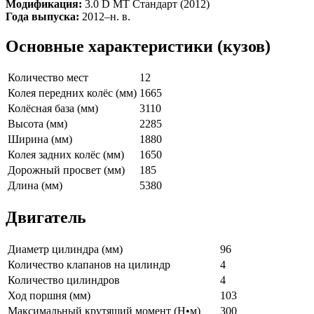
Модификация:
3.0 D MT Стандарт (2012)
Года выпуска:
2012–н. в.
Основные характеристики (кузов)
Количество мест
12
Колея передних колёс (мм)
1665
Колёсная база (мм)
3110
Высота (мм)
2285
Ширина (мм)
1880
Колея задних колёс (мм)
1650
Дорожный просвет (мм)
185
Длина (мм)
5380
Двигатель
Диаметр цилиндра (мм)
96
Количество клапанов на цилиндр
4
Количество цилиндров
4
Ход поршня (мм)
103
Максимальный крутящий момент (Н•м)
300