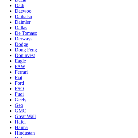
Dadi
Daewoo
Daihatsu
Daimler
Dallas
De Tomaso
Derways
Dodge
Dong Feng
Doninvest
Eagle
FAW
Ferrari
Fiat
Ford
FSO
Fuqi
Geely
Geo
GMC
Great Wall
Hafei
Haima
Hindustan