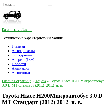
Перейти
Search
к
for:
содержанию
База автомобилей
Технические характеристики машин
Главная
Автоприколы
Тест-драйвы
Аварии (18+)
Новости
Анимация
Автогонки
Главная страница
»
Toyota
»
Toyota Hiace H200Микроавтобус
3.0 D MT Стандарт (2012) 2012–н. в.
Toyota Hiace H200Микроавтобус 3.0 D
MT Стандарт (2012) 2012–н. в.