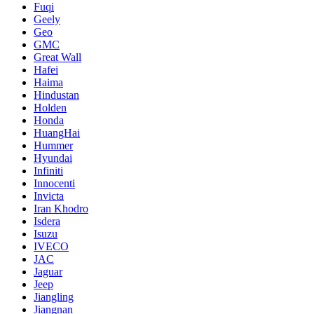
Fuqi
Geely
Geo
GMC
Great Wall
Hafei
Haima
Hindustan
Holden
Honda
HuangHai
Hummer
Hyundai
Infiniti
Innocenti
Invicta
Iran Khodro
Isdera
Isuzu
IVECO
JAC
Jaguar
Jeep
Jiangling
Jiangnan