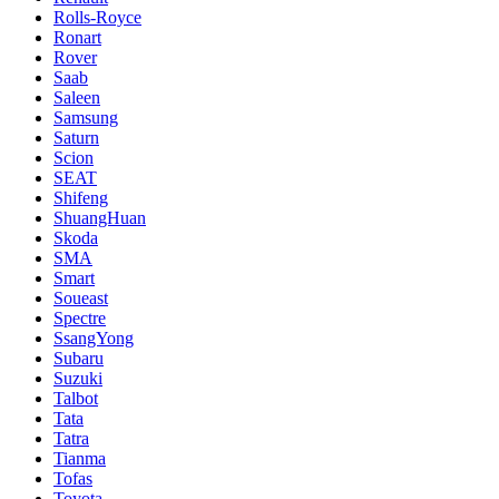
Rolls-Royce
Ronart
Rover
Saab
Saleen
Samsung
Saturn
Scion
SEAT
Shifeng
ShuangHuan
Skoda
SMA
Smart
Soueast
Spectre
SsangYong
Subaru
Suzuki
Talbot
Tata
Tatra
Tianma
Tofas
Toyota