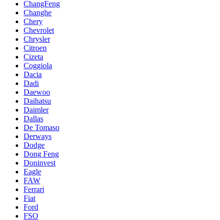
ChangFeng
Changhe
Chery
Chevrolet
Chrysler
Citroen
Cizeta
Coggiola
Dacia
Dadi
Daewoo
Daihatsu
Daimler
Dallas
De Tomaso
Derways
Dodge
Dong Feng
Doninvest
Eagle
FAW
Ferrari
Fiat
Ford
FSO