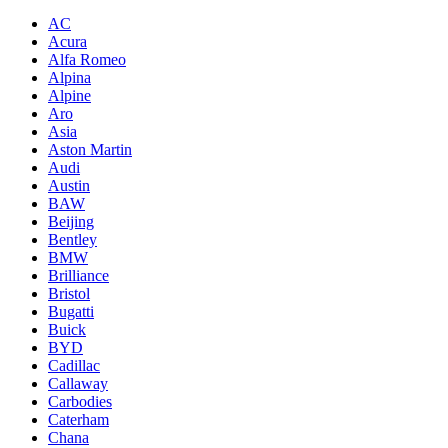
AC
Acura
Alfa Romeo
Alpina
Alpine
Aro
Asia
Aston Martin
Audi
Austin
BAW
Beijing
Bentley
BMW
Brilliance
Bristol
Bugatti
Buick
BYD
Cadillac
Callaway
Carbodies
Caterham
Chana