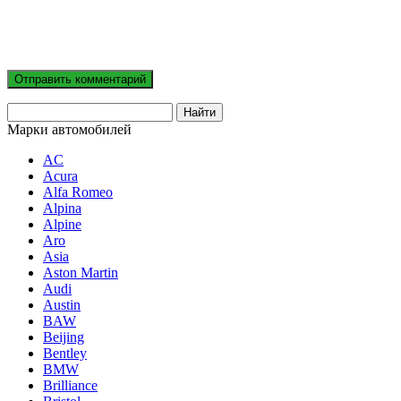
Марки автомобилей
AC
Acura
Alfa Romeo
Alpina
Alpine
Aro
Asia
Aston Martin
Audi
Austin
BAW
Beijing
Bentley
BMW
Brilliance