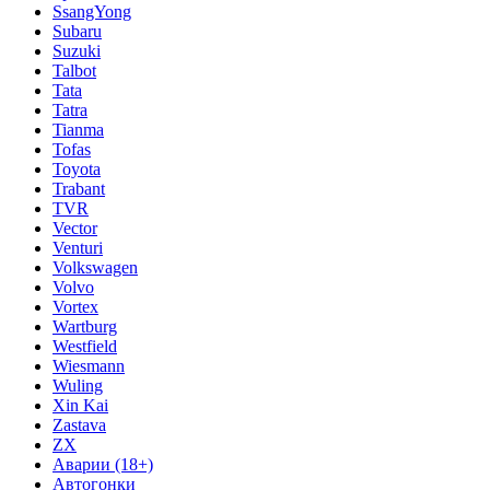
SsangYong
Subaru
Suzuki
Talbot
Tata
Tatra
Tianma
Tofas
Toyota
Trabant
TVR
Vector
Venturi
Volkswagen
Volvo
Vortex
Wartburg
Westfield
Wiesmann
Wuling
Xin Kai
Zastava
ZX
Аварии (18+)
Автогонки