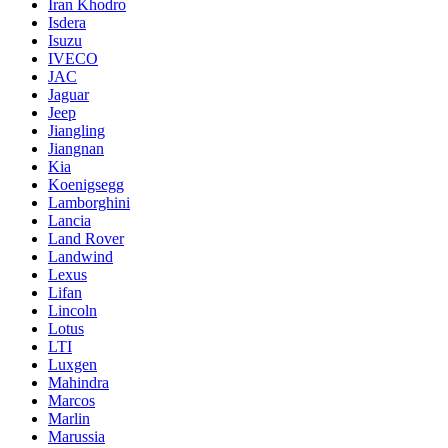
Iran Khodro
Isdera
Isuzu
IVECO
JAC
Jaguar
Jeep
Jiangling
Jiangnan
Kia
Koenigsegg
Lamborghini
Lancia
Land Rover
Landwind
Lexus
Lifan
Lincoln
Lotus
LTI
Luxgen
Mahindra
Marcos
Marlin
Marussia