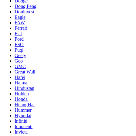
Dodge
Dong Feng
Doninvest
Eagle
FAW
Ferrari
Fiat
Ford
FSO
Fuqi
Geely
Geo
GMC
Great Wall
Hafei
Haima
Hindustan
Holden
Honda
HuangHai
Hummer
Hyundai
Infiniti
Innocenti
Invicta