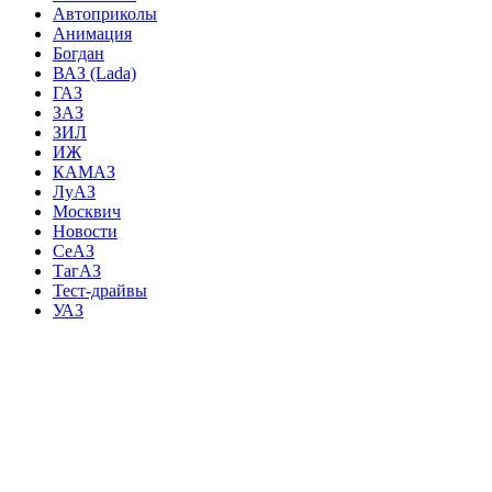
Автоприколы
Анимация
Богдан
ВАЗ (Lada)
ГАЗ
ЗАЗ
ЗИЛ
ИЖ
КАМАЗ
ЛуАЗ
Москвич
Новости
СеАЗ
ТагАЗ
Тест-драйвы
УАЗ