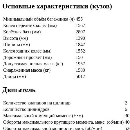
Основные характеристики (кузов)
Минимальный объём багажника (л)
455
Колея передних колёс (мм)
1567
Колёсная база (мм)
2807
Высота (мм)
1390
Ширина (мм)
1847
Колея задних колёс (мм)
1552
Дорожный просвет (мм)
150
Допустимая полная масса (кг)
1957
Снаряженная масса (кг)
1580
Длина (мм)
5017
Двигатель
Количество клапанов на цилиндр
2
Количество цилиндров
6
Максимальный крутящий момент (Н•м)
30
Обороты максимального крутящего момента, макс. (об/мин)
40
Обороты максимальной мощности, мин. (об/мин)
52