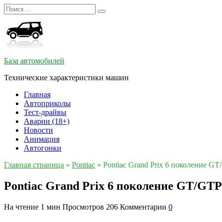
Перейти
Search
к
for:
содержанию
База автомобилей
Технические характеристики машин
Главная
Автоприколы
Тест-драйвы
Аварии (18+)
Новости
Анимация
Автогонки
Главная страница
»
Pontiac
»
Pontiac Grand Prix 6 поколение G
Pontiac Grand Prix 6 поколение GT/GTP
На чтение
1 мин
Просмотров
206
Комментарии
0