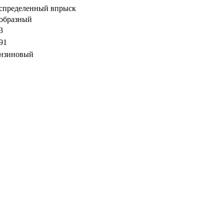
спределенный впрыск
образный
3
91
нзиновый