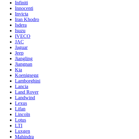
Infiniti
Innocenti
Invicta
Iran Khodro
Isdera
Isuzu
IVECO
JAC
Jaguar
Jeep
Jiangling
Jiangnan
Kia
Koenigsegg
Lamborghini
Lancia
Land Rover
Landwind
Lexus
Lifan
Lincoln
Lotus
LTI
Luxgen
Mahindra