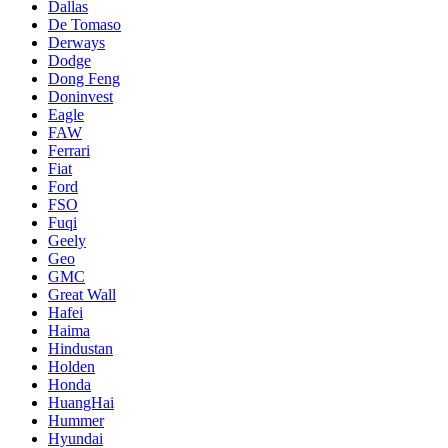
Dallas
De Tomaso
Derways
Dodge
Dong Feng
Doninvest
Eagle
FAW
Ferrari
Fiat
Ford
FSO
Fuqi
Geely
Geo
GMC
Great Wall
Hafei
Haima
Hindustan
Holden
Honda
HuangHai
Hummer
Hyundai