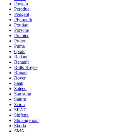
Paykan
Perodua
Peugeot
Plymouth
Pontiac
Porsche
Premier
Proton
Puma
Qvale
Reliant
Renault
Rolls-Royce
Ronart
Rover
Saab
Saleen
Samsung
Saturn
Scion
SEAT
Shifeng
ShuangHuan
Skoda
SMA