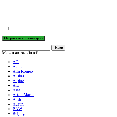
=
1
Марки автомобилей
AC
Acura
Alfa Romeo
Alpina
Alpine
Aro
Asia
Aston Martin
Audi
Austin
BAW
Beijing