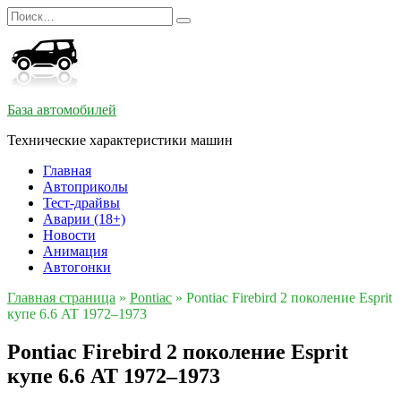
Перейти
Search
к
for:
содержанию
База автомобилей
Технические характеристики машин
Главная
Автоприколы
Тест-драйвы
Аварии (18+)
Новости
Анимация
Автогонки
Главная страница
»
Pontiac
»
Pontiac Firebird 2 поколение Esprit
купе 6.6 AT 1972–1973
Pontiac Firebird 2 поколение Esprit
купе 6.6 AT 1972–1973