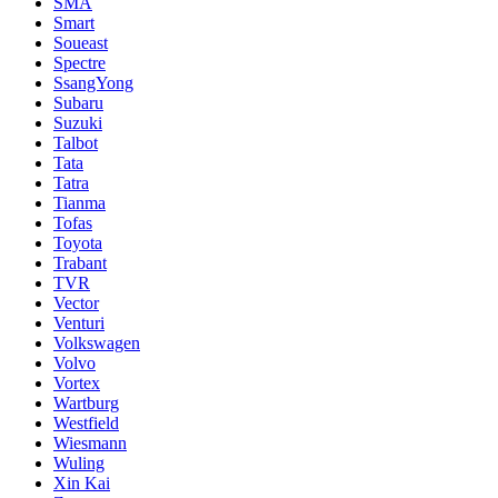
SMA
Smart
Soueast
Spectre
SsangYong
Subaru
Suzuki
Talbot
Tata
Tatra
Tianma
Tofas
Toyota
Trabant
TVR
Vector
Venturi
Volkswagen
Volvo
Vortex
Wartburg
Westfield
Wiesmann
Wuling
Xin Kai