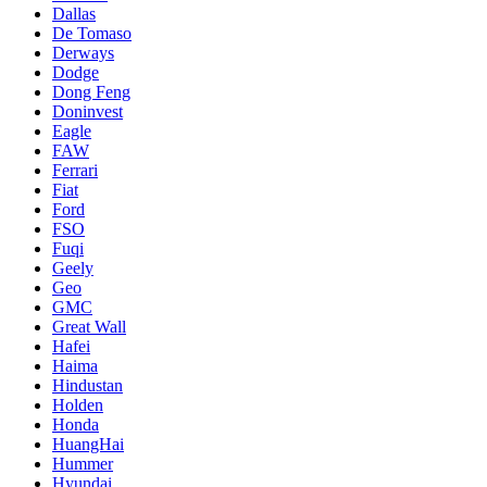
Dallas
De Tomaso
Derways
Dodge
Dong Feng
Doninvest
Eagle
FAW
Ferrari
Fiat
Ford
FSO
Fuqi
Geely
Geo
GMC
Great Wall
Hafei
Haima
Hindustan
Holden
Honda
HuangHai
Hummer
Hyundai