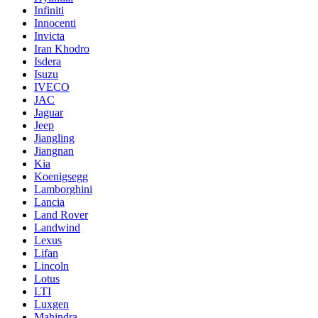
Infiniti
Innocenti
Invicta
Iran Khodro
Isdera
Isuzu
IVECO
JAC
Jaguar
Jeep
Jiangling
Jiangnan
Kia
Koenigsegg
Lamborghini
Lancia
Land Rover
Landwind
Lexus
Lifan
Lincoln
Lotus
LTI
Luxgen
Mahindra