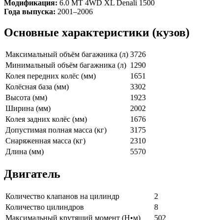
Модификация:
6.0 MT 4WD XL Denali 1500
Года выпуска:
2001–2006
Основные характеристики (кузов)
Максимальный объём багажника (л)
3726
Минимальный объём багажника (л)
1290
Колея передних колёс (мм)
1651
Колёсная база (мм)
3302
Высота (мм)
1923
Ширина (мм)
2002
Колея задних колёс (мм)
1676
Допустимая полная масса (кг)
3175
Снаряженная масса (кг)
2310
Длина (мм)
5570
Двигатель
Количество клапанов на цилиндр
2
Количество цилиндров
8
Максимальный крутящий момент (Н•м)
502