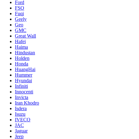
Ford
FSO
Fuqi
Geely
Geo
GMC
Great Wall
Hafei
Haima
Hindustan
Holden
Honda
HuangHai
Hummer
Hyundai
Infiniti
Innocenti
Invicta
Iran Khodro
Isdera
Isuzu
IVECO
JAC
Jaguar
Jeep