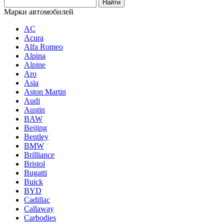
Марки автомобилей
AC
Acura
Alfa Romeo
Alpina
Alpine
Aro
Asia
Aston Martin
Audi
Austin
BAW
Beijing
Bentley
BMW
Brilliance
Bristol
Bugatti
Buick
BYD
Cadillac
Callaway
Carbodies