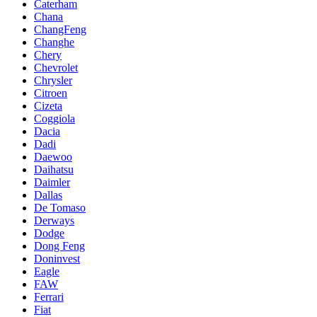
Caterham
Chana
ChangFeng
Changhe
Chery
Chevrolet
Chrysler
Citroen
Cizeta
Coggiola
Dacia
Dadi
Daewoo
Daihatsu
Daimler
Dallas
De Tomaso
Derways
Dodge
Dong Feng
Doninvest
Eagle
FAW
Ferrari
Fiat