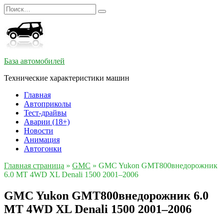
Перейти
Search
к
for:
содержанию
База автомобилей
Технические характеристики машин
Главная
Автоприколы
Тест-драйвы
Аварии (18+)
Новости
Анимация
Автогонки
Главная страница
»
GMC
»
GMC Yukon GMT800внедорожник
6.0 MT 4WD XL Denali 1500 2001–2006
GMC Yukon GMT800внедорожник 6.0
MT 4WD XL Denali 1500 2001–2006