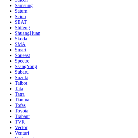
Samsung
Saturn
Scion
SEAT
Shifeng
ShuangHuan
Skoda
SMA
Smart
Soueast
Spectre
SsangYong
Subaru
Suzuki
Talbot
Tata
Tatra
Tianma
Tofas
Toyota
Trabant
TVR
Vector
Venturi