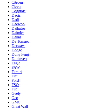
Citroen
Cizeta
Coggiola
Dacia
Dadi
Daewoo
Daihatsu
Daimler
Dallas
De Tomaso
Derways
Dodge
Dong Feng
Doninvest
Eagle
FAW
Ferrari
Fiat
Ford
FSO
Fuqi
Geely
Geo
GMC
Great Wall