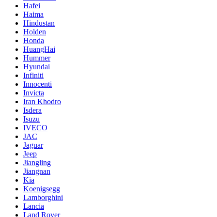
Hafei
Haima
Hindustan
Holden
Honda
HuangHai
Hummer
Hyundai
Infiniti
Innocenti
Invicta
Iran Khodro
Isdera
Isuzu
IVECO
JAC
Jaguar
Jeep
Jiangling
Jiangnan
Kia
Koenigsegg
Lamborghini
Lancia
Land Rover