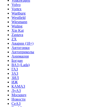
Volkswagen
Volvo
Vortex
Wartburg
Westfield
Wiesmann
Wuling
Xin Kai
Zastava
ZX
Аварии (18+)
Автогонки
Автоприколы
Анимация
Богдан
ВАЗ (Lada)
ГАЗ
ЗАЗ
ЗИЛ
ИЖ
КАМАЗ
ЛуАЗ
Москвич
Новости
СеАЗ