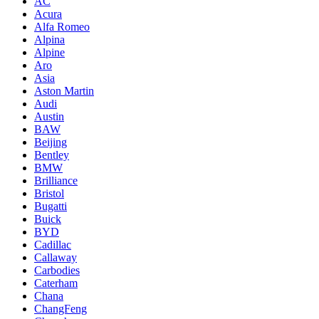
AC
Acura
Alfa Romeo
Alpina
Alpine
Aro
Asia
Aston Martin
Audi
Austin
BAW
Beijing
Bentley
BMW
Brilliance
Bristol
Bugatti
Buick
BYD
Cadillac
Callaway
Carbodies
Caterham
Chana
ChangFeng