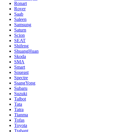
Ronart
Rover
Saab
Saleen
Samsung
Saturn
Scion
SEAT
Shifeng
ShuangHuan
Skoda
SMA
Smart
Soueast
Spectre
SsangYong
Subaru
Suzuki
Talbot
Tata
Tatra
Tianma
Tofas
Toyota
Trabant