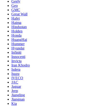
Geely
Geo
GMC
Great Wall
Hafei
Haima
Hindustan
Holden
Honda
HuangHai
Hummer
Hyundai
Infiniti
Innocenti
Invicta
Iran Khodro
Isdera
Isuzu
IVECO
JAC
Jaguar
Jeep
Jiangling
Jiangnan
Kia