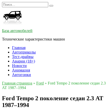
Перейти
Search
к
for:
содержанию
База автомобилей
Технические характеристики машин
Главная
Автоприколы
Тест-драйвы
Аварии (18+)
Новости
Анимация
Автогонки
Главная страница
»
Ford
»
Ford Tempo 2 поколение седан 2.3
AT 1987–1994
Ford Tempo 2 поколение седан 2.3 AT
1987–1994