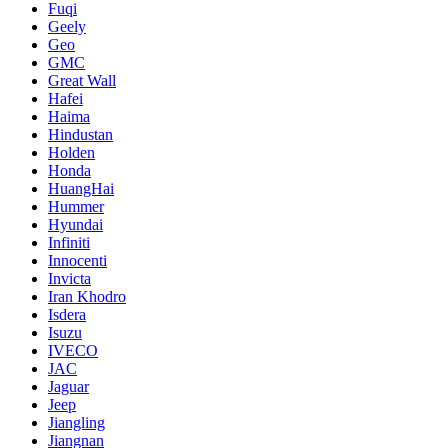
Fuqi
Geely
Geo
GMC
Great Wall
Hafei
Haima
Hindustan
Holden
Honda
HuangHai
Hummer
Hyundai
Infiniti
Innocenti
Invicta
Iran Khodro
Isdera
Isuzu
IVECO
JAC
Jaguar
Jeep
Jiangling
Jiangnan