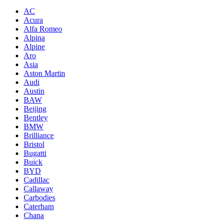
AC
Acura
Alfa Romeo
Alpina
Alpine
Aro
Asia
Aston Martin
Audi
Austin
BAW
Beijing
Bentley
BMW
Brilliance
Bristol
Bugatti
Buick
BYD
Cadillac
Callaway
Carbodies
Caterham
Chana