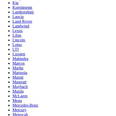
Kia
Koenigsegg
Lamborghini
Lancia
Land Rover
Landwind
Lexus
Lifan
Lincoln
Lotus
LTI
Luxgen
Mahindra
Marcos
Marlin
Marussia
Maruti
Maserati
Maybach
Mazda
McLaren
Mega
Mercedes-Benz
Mercury
Metrocab