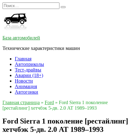
Перейти
Search
к
for:
содержанию
База автомобилей
Технические характеристики машин
Главная
Автоприколы
Тест-драйвы
Аварии (18+)
Новости
Анимация
Автогонки
Главная страница
»
Ford
»
Ford Sierra 1 поколение
[рестайлинг] хетчбэк 5-дв. 2.0 AT 1989–1993
Ford Sierra 1 поколение [рестайлинг]
хетчбэк 5-дв. 2.0 AT 1989–1993