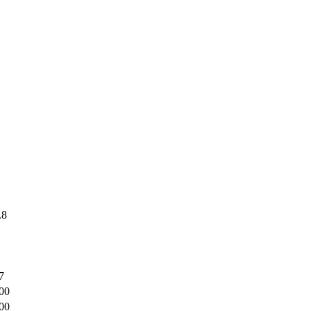
.8
7
00
00