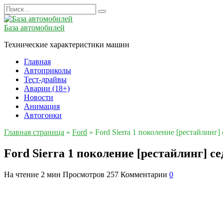
Перейти
Search
к
for:
содержанию
База автомобилей
Технические характеристики машин
Главная
Автоприколы
Тест-драйвы
Аварии (18+)
Новости
Анимация
Автогонки
Главная страница
»
Ford
»
Ford Sierra 1 поколение [рестайлинг
Ford Sierra 1 поколение [рестайлинг] с
На чтение
2 мин
Просмотров
257
Комментарии
0