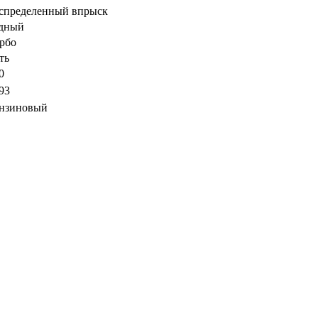
спределенный впрыск
дный
рбо
ть
0
93
нзиновый