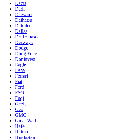
Dacia
Dadi
Daewoo
Daihatsu
Daimler
Dallas
De Tomaso
Derways
Dodge
Dong Feng
Doninvest
Eagle
FAW
Ferrari
Fiat
Ford
FSO
Fuqi
Geely
Geo
GMC
Great Wall
Hafei
Haima
Hindustan