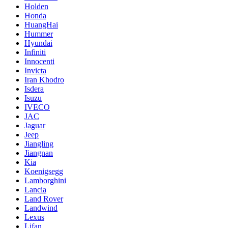
Holden
Honda
HuangHai
Hummer
Hyundai
Infiniti
Innocenti
Invicta
Iran Khodro
Isdera
Isuzu
IVECO
JAC
Jaguar
Jeep
Jiangling
Jiangnan
Kia
Koenigsegg
Lamborghini
Lancia
Land Rover
Landwind
Lexus
Lifan