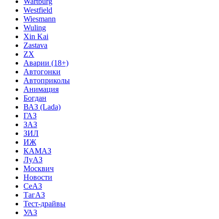
Wartburg
Westfield
Wiesmann
Wuling
Xin Kai
Zastava
ZX
Аварии (18+)
Автогонки
Автоприколы
Анимация
Богдан
ВАЗ (Lada)
ГАЗ
ЗАЗ
ЗИЛ
ИЖ
КАМАЗ
ЛуАЗ
Москвич
Новости
СеАЗ
ТагАЗ
Тест-драйвы
УАЗ