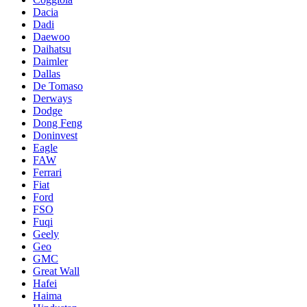
Dacia
Dadi
Daewoo
Daihatsu
Daimler
Dallas
De Tomaso
Derways
Dodge
Dong Feng
Doninvest
Eagle
FAW
Ferrari
Fiat
Ford
FSO
Fuqi
Geely
Geo
GMC
Great Wall
Hafei
Haima