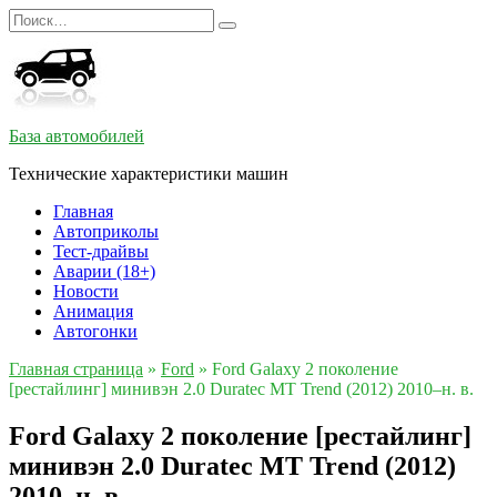
Перейти
Search
к
for:
содержанию
База автомобилей
Технические характеристики машин
Главная
Автоприколы
Тест-драйвы
Аварии (18+)
Новости
Анимация
Автогонки
Главная страница
»
Ford
»
Ford Galaxy 2 поколение
[рестайлинг] минивэн 2.0 Duratec MT Trend (2012) 2010–н. в.
Ford Galaxy 2 поколение [рестайлинг]
минивэн 2.0 Duratec MT Trend (2012)
2010–н. в.