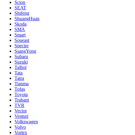
Scion
SEAT
Shifeng
ShuangHuan
Skoda
SMA
Smart
Soueast
Spectre
SsangYong
Subaru
Suzuki
Talbot
Tata
Tatra
Tianma
Tofas
Toyota
Trabant
TVR
Vector
Venturi
Volkswagen
Volvo
Vortex