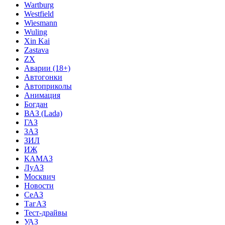
Wartburg
Westfield
Wiesmann
Wuling
Xin Kai
Zastava
ZX
Аварии (18+)
Автогонки
Автоприколы
Анимация
Богдан
ВАЗ (Lada)
ГАЗ
ЗАЗ
ЗИЛ
ИЖ
КАМАЗ
ЛуАЗ
Москвич
Новости
СеАЗ
ТагАЗ
Тест-драйвы
УАЗ