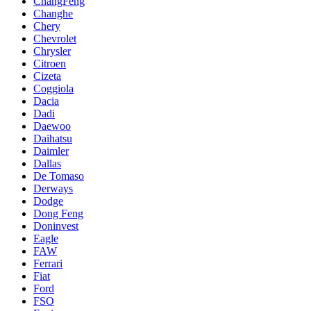
ChangFeng
Changhe
Chery
Chevrolet
Chrysler
Citroen
Cizeta
Coggiola
Dacia
Dadi
Daewoo
Daihatsu
Daimler
Dallas
De Tomaso
Derways
Dodge
Dong Feng
Doninvest
Eagle
FAW
Ferrari
Fiat
Ford
FSO