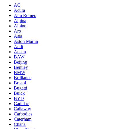
AC
Acura
Alfa Romeo
Alpina
Alpine
Aro
Asia
Aston Martin
Audi
Austin
BAW
Beijing
Bentley
BMW
Brilliance
Bristol
Bugatti
Buick
BYD
Cadillac
Callaway
Carbodies
Caterham
Chana