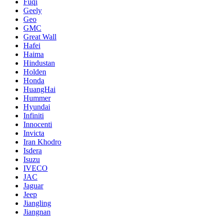
Fuqi
Geely
Geo
GMC
Great Wall
Hafei
Haima
Hindustan
Holden
Honda
HuangHai
Hummer
Hyundai
Infiniti
Innocenti
Invicta
Iran Khodro
Isdera
Isuzu
IVECO
JAC
Jaguar
Jeep
Jiangling
Jiangnan