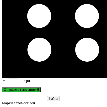
−
=
три
Марки автомобилей