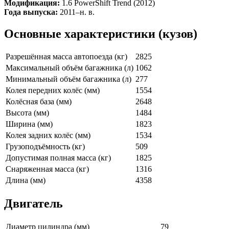
Модификация:
1.6 PowerShift Trend (2012)
Года выпуска:
2011–н. в.
Основные характеристики (кузов)
Разрешённая масса автопоезда (кг)
2825
Максимальный объём багажника (л)
1062
Минимальный объём багажника (л)
277
Колея передних колёс (мм)
1554
Колёсная база (мм)
2648
Высота (мм)
1484
Ширина (мм)
1823
Колея задних колёс (мм)
1534
Грузоподъёмность (кг)
509
Допустимая полная масса (кг)
1825
Снаряженная масса (кг)
1316
Длина (мм)
4358
Двигатель
Диаметр цилиндра (мм)
79