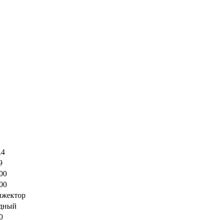
.4
9
00
00
жектор
дный
0