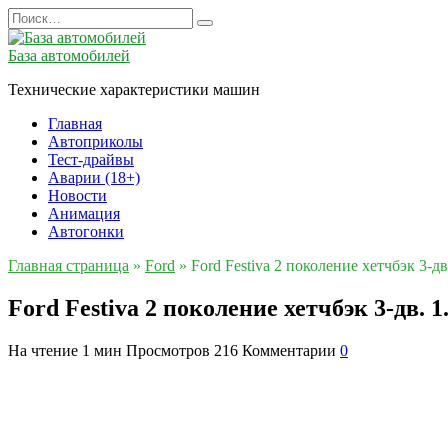
Перейти
Search
к
for:
содержанию
База автомобилей
Технические характеристики машин
Главная
Автоприколы
Тест-драйвы
Аварии (18+)
Новости
Анимация
Автогонки
Главная страница
»
Ford
»
Ford Festiva 2 поколение хетчбэк 3-д
Ford Festiva 2 поколение хетчбэк 3-дв. 
На чтение
1 мин
Просмотров
216
Комментарии
0