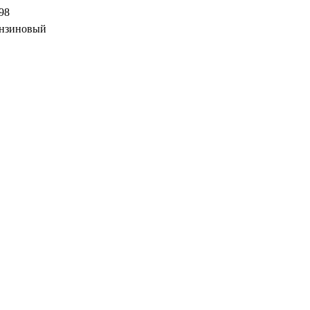
98
нзиновый