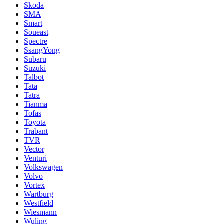
Skoda
SMA
Smart
Soueast
Spectre
SsangYong
Subaru
Suzuki
Talbot
Tata
Tatra
Tianma
Tofas
Toyota
Trabant
TVR
Vector
Venturi
Volkswagen
Volvo
Vortex
Wartburg
Westfield
Wiesmann
Wuling