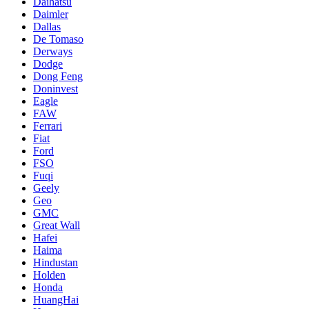
Daihatsu
Daimler
Dallas
De Tomaso
Derways
Dodge
Dong Feng
Doninvest
Eagle
FAW
Ferrari
Fiat
Ford
FSO
Fuqi
Geely
Geo
GMC
Great Wall
Hafei
Haima
Hindustan
Holden
Honda
HuangHai