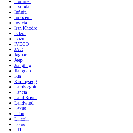
Hummer
Hyundai
Infiniti
Innocenti
Invicta
Iran Khodro
Isdera
Isuzu
IVECO
JAC
Jaguar
Jeep
Jiangling
Jiangnan
Kia
Koenigsegg
Lamborghini
Lancia
Land Rover
Landwind
Lexus
Lifan
Lincoln
Lotus
LTI