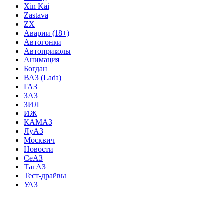
Xin Kai
Zastava
ZX
Аварии (18+)
Автогонки
Автоприколы
Анимация
Богдан
ВАЗ (Lada)
ГАЗ
ЗАЗ
ЗИЛ
ИЖ
КАМАЗ
ЛуАЗ
Москвич
Новости
СеАЗ
ТагАЗ
Тест-драйвы
УАЗ