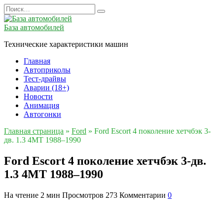
Перейти
Search
к
for:
содержанию
База автомобилей
Технические характеристики машин
Главная
Автоприколы
Тест-драйвы
Аварии (18+)
Новости
Анимация
Автогонки
Главная страница
»
Ford
»
Ford Escort 4 поколение хетчбэк 3-
дв. 1.3 4MT 1988–1990
Ford Escort 4 поколение хетчбэк 3-дв.
1.3 4MT 1988–1990
На чтение
2 мин
Просмотров
273
Комментарии
0